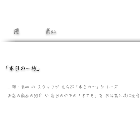
陽 青ao
「本日の一枚」
... 陽・青ao の スタッフが えらぶ「本日の〜」シリーズ
お店の商品の紹介 や 毎日の中での「すてき」を​ お写真と共に紹介しま